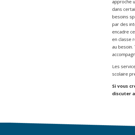
approche un
dans certai
besoins sp
par des in
encadre ces
en classe 
au besoin.
accompagne
Les servic
scolaire pr
Si vous cr
discuter a