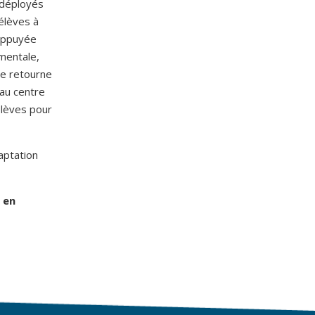
 déployés
élèves à
 appuyée
mentale,
ve retourne
 au centre
élèves pour
aptation
 en