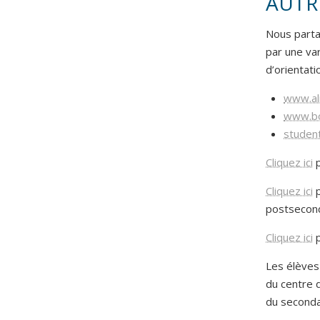
AUTR
Nous parta
par une var
d’orientati
www.ali
www.bo
student
Cliquez ici
p
Cliquez ici
p
postsecond
Cliquez ici
p
Les élèves
du centre d
du seconda