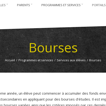
LLES
PARENTS
PROGRAMMES ET SERVICES
PORTAILS
Bourses
Accueil
/
Programmes et services
/
Services aux élèves
/
Bourses
ième année, un élève peut commencer à accumuler des fonds env
tsecondaires en appliquant pour des bourses d’études. Il est im
es bourses variées ainsi que les critères imposés par ces dernièr