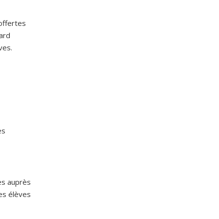
offertes
lard
ves.
es
es auprès
les élèves