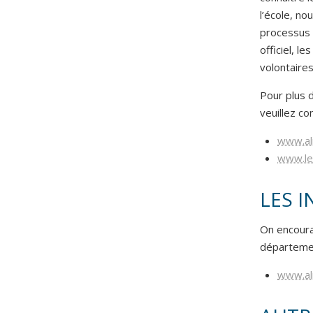
l’école, no
processus 
officiel, 
volontaires
Pour plus 
veuillez co
www.ali
www.lea
LES 
On encoura
département
www.ali