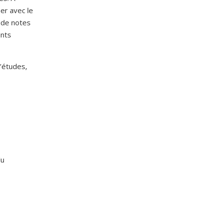
ser avec le
 de notes
ents
d’études,
du