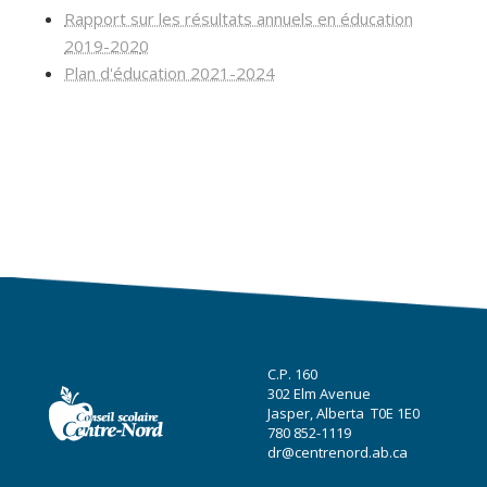
Rapport sur les résultats annuels en éducation
2019-202
0
Plan d'éducation 2021-2024
C.P. 160
302 Elm Avenue
Jasper, Alberta T0E 1E0
780 852-1119
dr@centrenord.ab.ca